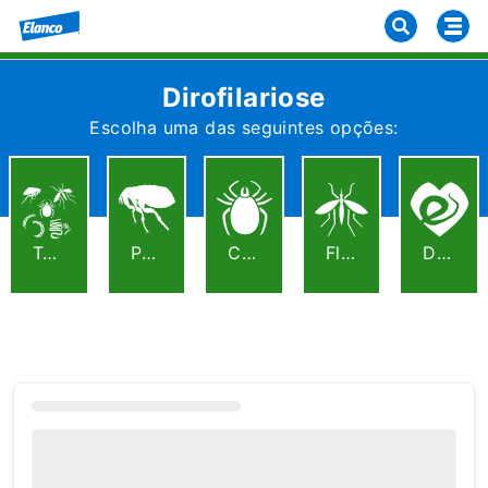
Dirofilariose
Escolha uma das seguintes opções:
Todos Os Parasitas
Pulgas
Carraças
Flebótomo
Dirofilariose